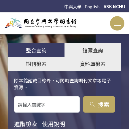
中興大學
English
ASK NCHU
:::
:::
整合查詢
館藏查詢
期刊檢索
資料庫檢索
除本館館藏目錄外，可同時查詢期刊文章等電子
關鍵字搜尋
資源。
搜索
search
進階檢索
使用說明