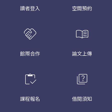
讀者登入
空間預約
handshake
menu_book
館際合作
論文上傳
inventory
quiz
課程報名
借閱須知