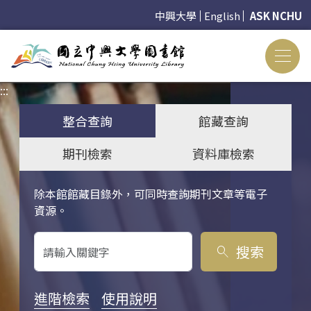
中興大學
English
ASK NCHU
:::
:::
整合查詢
館藏查詢
期刊檢索
資料庫檢索
除本館館藏目錄外，可同時查詢期刊文章等電子
關鍵字搜尋
資源。
搜索
search
進階檢索
使用說明