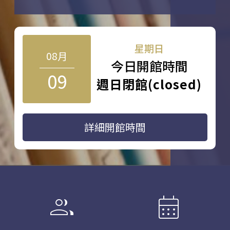
星期日
08月
今日開館時間
09
週日閉館(closed)
詳細開館時間
group
calendar_month