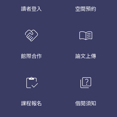
讀者登入
空間預約
handshake
menu_book
館際合作
論文上傳
inventory
quiz
課程報名
借閱須知