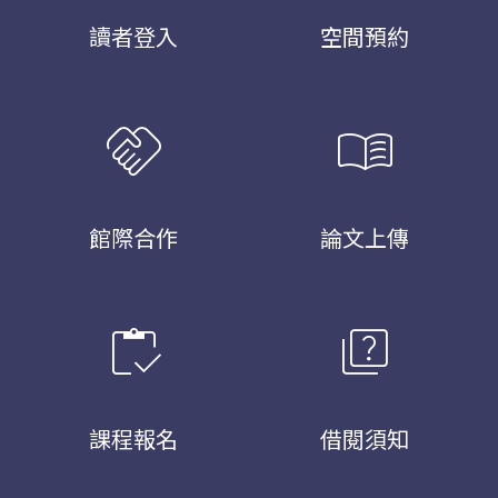
讀者登入
空間預約
handshake
menu_book
館際合作
論文上傳
inventory
quiz
課程報名
借閱須知