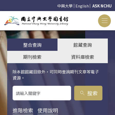
中興大學
English
ASK NCHU
:::
:::
整合查詢
館藏查詢
期刊檢索
資料庫檢索
除本館館藏目錄外，可同時查詢期刊文章等電子
關鍵字搜尋
資源。
搜索
search
進階檢索
使用說明