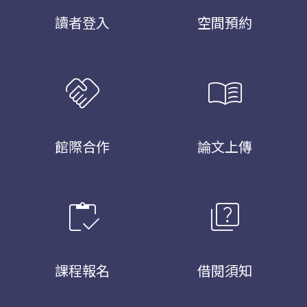
讀者登入
空間預約
handshake
menu_book
館際合作
論文上傳
inventory
quiz
課程報名
借閱須知