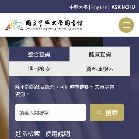
中興大學
English
ASK NCHU
:::
:::
整合查詢
館藏查詢
期刊檢索
資料庫檢索
除本館館藏目錄外，可同時查詢期刊文章等電子
關鍵字搜尋
資源。
搜索
search
進階檢索
使用說明