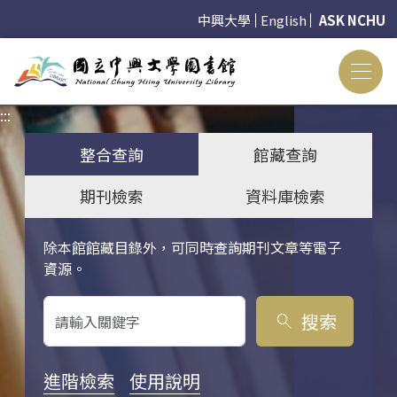
中興大學
English
ASK NCHU
:::
:::
整合查詢
館藏查詢
期刊檢索
資料庫檢索
除本館館藏目錄外，可同時查詢期刊文章等電子
關鍵字搜尋
資源。
搜索
search
進階檢索
使用說明