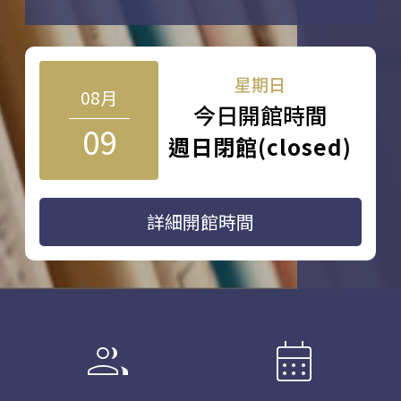
星期日
08月
今日開館時間
09
週日閉館(closed)
詳細開館時間
group
calendar_month