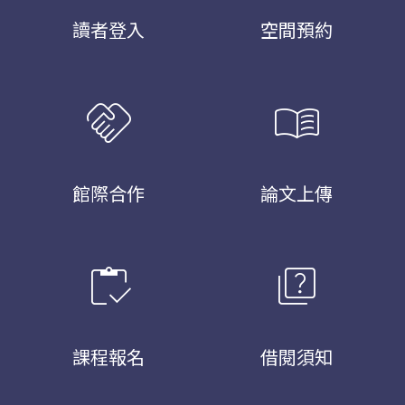
讀者登入
空間預約
handshake
menu_book
館際合作
論文上傳
inventory
quiz
課程報名
借閱須知