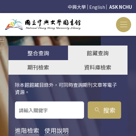
中興大學
English
ASK NCHU
:::
:::
整合查詢
館藏查詢
期刊檢索
資料庫檢索
除本館館藏目錄外，可同時查詢期刊文章等電子
關鍵字搜尋
資源。
搜索
search
進階檢索
使用說明