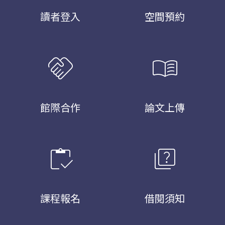
讀者登入
空間預約
handshake
menu_book
館際合作
論文上傳
inventory
quiz
課程報名
借閱須知