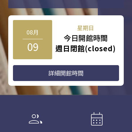
星期日
08月
今日開館時間
09
週日閉館(closed)
詳細開館時間
group
calendar_month