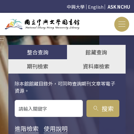
中興大學
English
ASK NCHU
:::
:::
整合查詢
館藏查詢
期刊檢索
資料庫檢索
除本館館藏目錄外，可同時查詢期刊文章等電子
關鍵字搜尋
資源。
搜索
search
進階檢索
使用說明