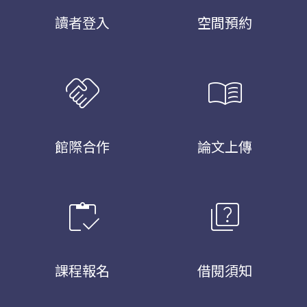
讀者登入
空間預約
handshake
menu_book
館際合作
論文上傳
inventory
quiz
課程報名
借閱須知