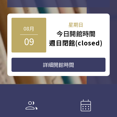
星期日
08月
今日開館時間
09
週日閉館(closed)
詳細開館時間
group
calendar_month