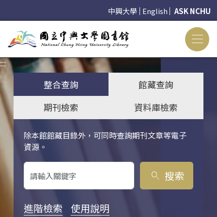
中興大學
English
ASK NCHU
:::
:::
整合查詢
館藏查詢
期刊檢索
資料庫檢索
除本館館藏目錄外，可同時查詢期刊文章等電子
關鍵字搜尋
資源。
搜索
search
進階檢索
使用說明