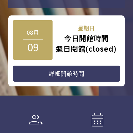
星期日
08月
今日開館時間
09
週日閉館(closed)
詳細開館時間
group
calendar_month