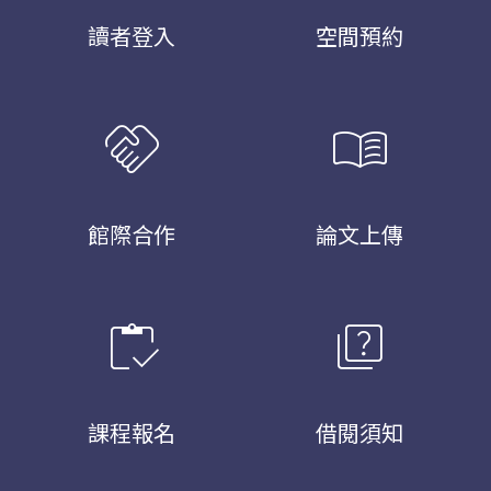
讀者登入
空間預約
handshake
menu_book
館際合作
論文上傳
inventory
quiz
課程報名
借閱須知