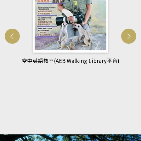
台)
網管人(kono平台)