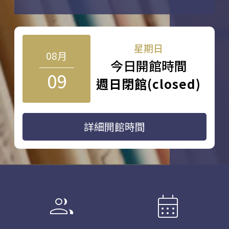
星期日
08月
今日開館時間
09
週日閉館(closed)
詳細開館時間
group
calendar_month