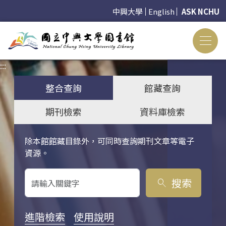
中興大學
English
ASK NCHU
:::
:::
整合查詢
館藏查詢
期刊檢索
資料庫檢索
除本館館藏目錄外，可同時查詢期刊文章等電子
關鍵字搜尋
資源。
搜索
search
進階檢索
使用說明