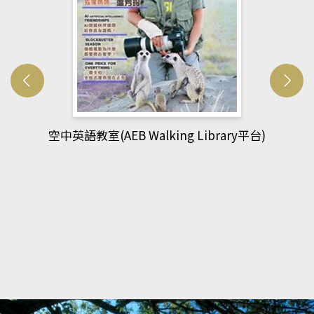
台)
網管人(kono平台)