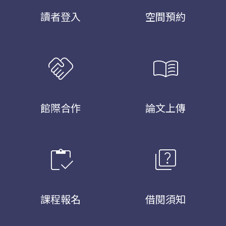
讀者登入
空間預約
handshake
menu_book
館際合作
論文上傳
inventory
quiz
課程報名
借閱須知