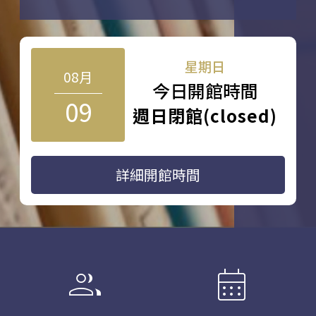
星期日
08月
今日開館時間
09
週日閉館(closed)
詳細開館時間
group
calendar_month