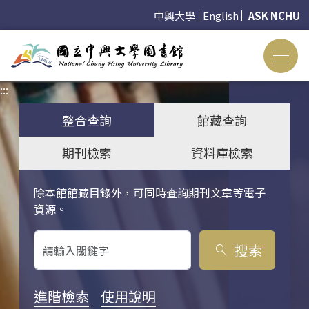
中興大學
English
ASK NCHU
:::
:::
整合查詢
館藏查詢
期刊檢索
資料庫檢索
除本館館藏目錄外，可同時查詢期刊文章等電子
關鍵字搜尋
資源。
搜索
search
進階檢索
使用說明