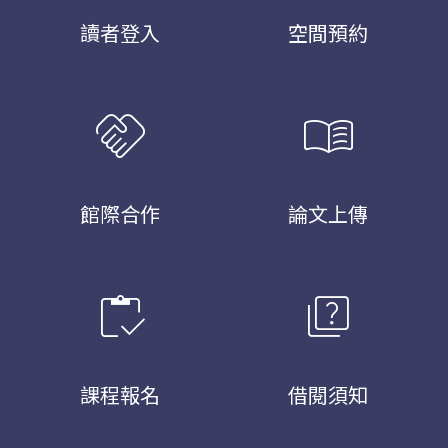
讀者登入
空間預約
handshake
menu_book
館際合作
論文上傳
inventory
quiz
課程報名
借閱須知