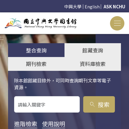
中興大學
English
ASK NCHU
:::
:::
整合查詢
館藏查詢
期刊檢索
資料庫檢索
除本館館藏目錄外，可同時查詢期刊文章等電子
關鍵字搜尋
資源。
搜索
search
進階檢索
使用說明