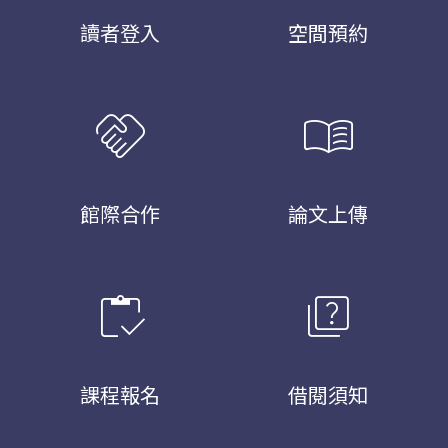
讀者登入
空間預約
handshake
menu_book
館際合作
論文上傳
inventory
quiz
課程報名
借閱須知