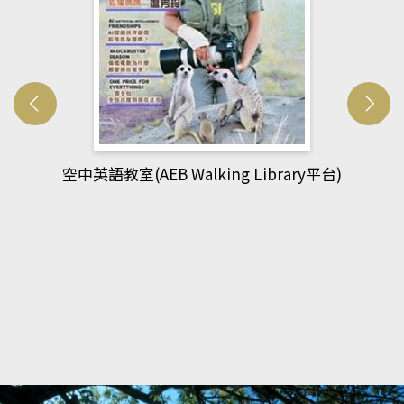
)
網管人(kono平台)