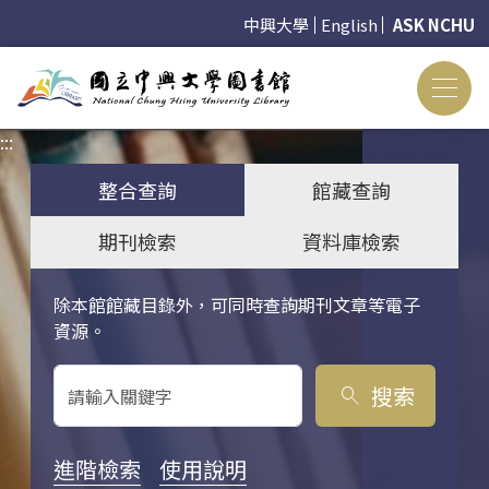
中興大學
English
ASK NCHU
:::
:::
整合查詢
館藏查詢
期刊檢索
資料庫檢索
除本館館藏目錄外，可同時查詢期刊文章等電子
關鍵字搜尋
資源。
搜索
search
進階檢索
使用說明