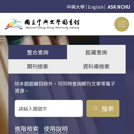
中興大學
English
ASK NCHU
:::
:::
整合查詢
館藏查詢
期刊檢索
資料庫檢索
除本館館藏目錄外，可同時查詢期刊文章等電子
關鍵字搜尋
資源。
搜索
search
進階檢索
使用說明