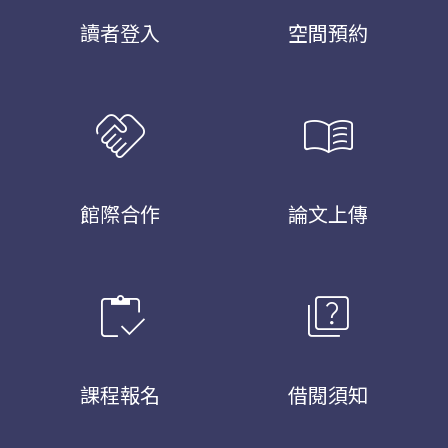
讀者登入
空間預約
handshake
menu_book
館際合作
論文上傳
inventory
quiz
課程報名
借閱須知