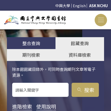
中興大學
English
ASK NCHU
:::
:::
整合查詢
館藏查詢
期刊檢索
資料庫檢索
除本館館藏目錄外，可同時查詢期刊文章等電子
關鍵字搜尋
資源。
搜索
search
進階檢索
使用說明