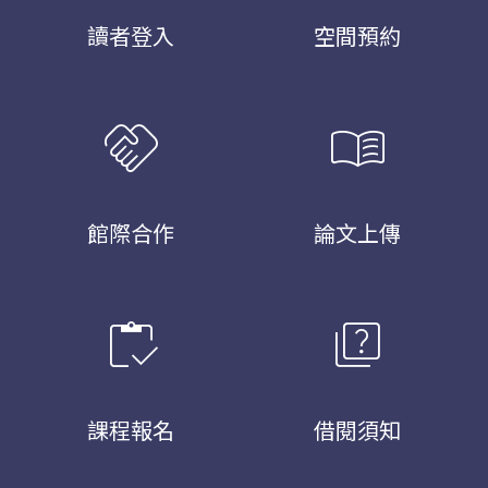
讀者登入
空間預約
handshake
menu_book
館際合作
論文上傳
inventory
quiz
課程報名
借閱須知