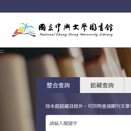
:::
:::
整合查詢
館藏查詢
除本館館藏目錄外，可同時查詢期刊文章
關鍵字搜尋