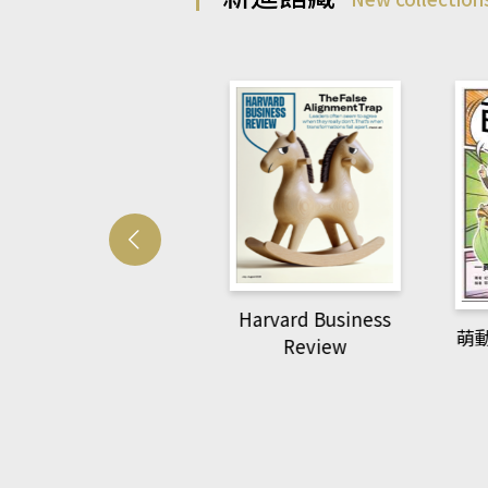
Harvard Business
萌動力
Review
National
Geographic