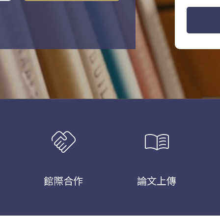
handshake
menu_book
館際合作
論文上傳