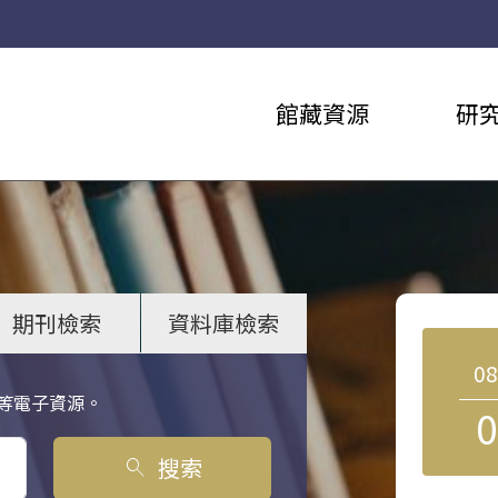
館藏資源
研
期刊檢索
資料庫檢索
0
等電子資源。
0
搜索
search