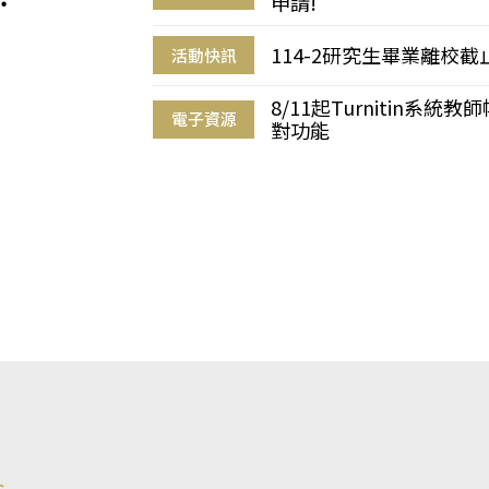
申請!
114-2研究生畢業離校
活動快訊
8/11起Turnitin系
電子資源
對功能
s