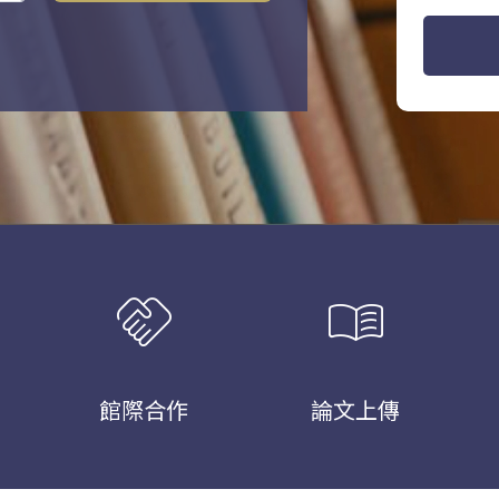
handshake
menu_book
館際合作
論文上傳