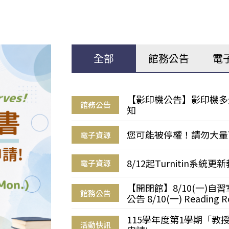
全部
館務公告
電
【影印機公告】影印機多
館務公告
知
您可能被停權！請勿大量
電子資源
8/12起Turnitin系
電子資源
【開閉館】8/10(一)
館務公告
公告 8/10(一) Reading R
115學年度第1學期「
活動快訊