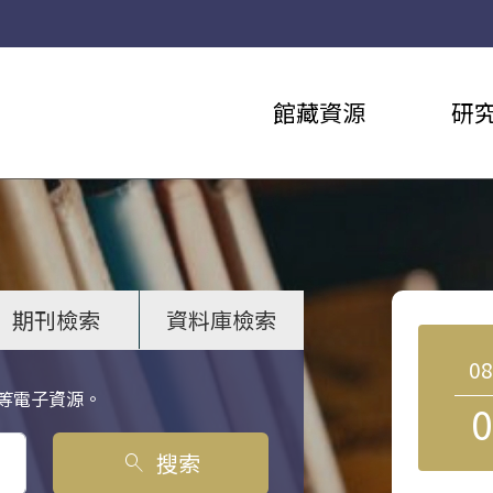
館藏資源
研
期刊檢索
資料庫檢索
0
等電子資源。
0
搜索
search