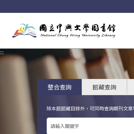
:::
:::
整合查詢
館藏查詢
除本館館藏目錄外，可同時查詢期刊文章
關鍵字搜尋