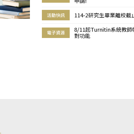
申請!
114-2研究生畢業離校
活動快訊
8/11起Turnitin系
電子資源
對功能
s