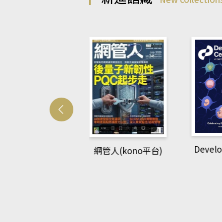
Developmetal cell
網管人(kono平台)
B
平