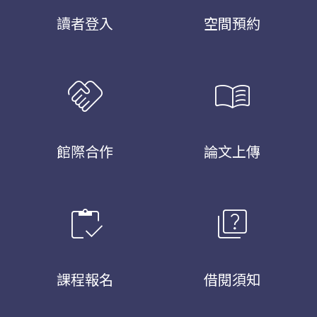
讀者登入
空間預約
handshake
menu_book
館際合作
論文上傳
inventory
quiz
課程報名
借閱須知