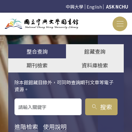
中興大學
English
ASK NCHU
:::
:::
整合查詢
館藏查詢
期刊檢索
資料庫檢索
除本館館藏目錄外，可同時查詢期刊文章等電子
關鍵字搜尋
資源。
搜索
search
進階檢索
使用說明