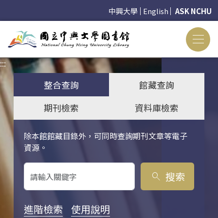
中興大學
English
ASK NCHU
:::
:::
整合查詢
館藏查詢
期刊檢索
資料庫檢索
除本館館藏目錄外，可同時查詢期刊文章等電子
關鍵字搜尋
資源。
搜索
search
進階檢索
使用說明