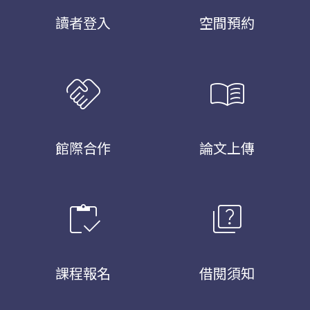
讀者登入
空間預約
handshake
menu_book
館際合作
論文上傳
inventory
quiz
課程報名
借閱須知