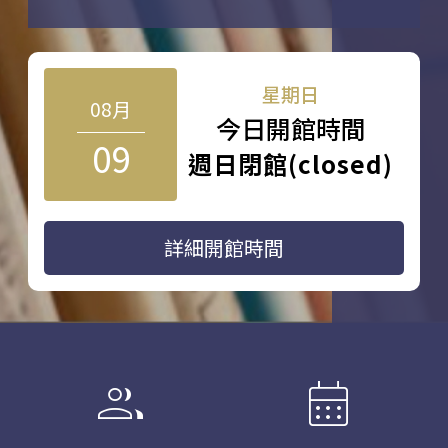
星期日
08月
今日開館時間
09
週日閉館(closed)
詳細開館時間
group
calendar_month