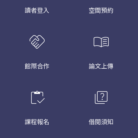
讀者登入
空間預約
handshake
menu_book
館際合作
論文上傳
inventory
quiz
課程報名
借閱須知