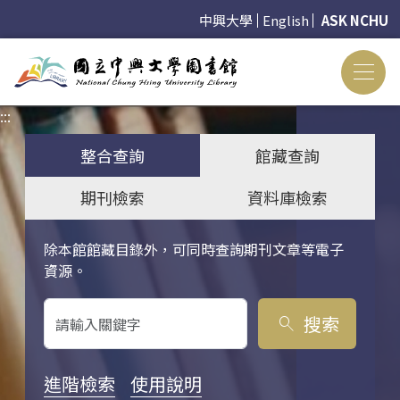
中興大學
English
ASK NCHU
:::
:::
整合查詢
館藏查詢
期刊檢索
資料庫檢索
除本館館藏目錄外，可同時查詢期刊文章等電子
關鍵字搜尋
資源。
搜索
search
進階檢索
使用說明