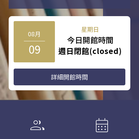
星期日
08月
今日開館時間
09
週日閉館(closed)
詳細開館時間
group
calendar_month