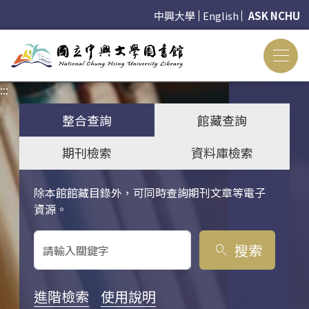
中興大學
English
ASK NCHU
:::
:::
整合查詢
館藏查詢
期刊檢索
資料庫檢索
除本館館藏目錄外，可同時查詢期刊文章等電子
關鍵字搜尋
資源。
搜索
search
進階檢索
使用說明