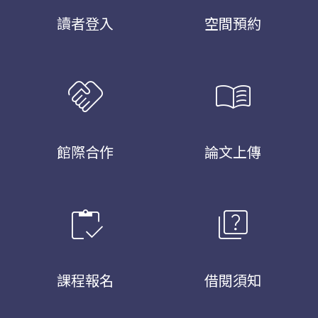
讀者登入
空間預約
handshake
menu_book
館際合作
論文上傳
inventory
quiz
課程報名
借閱須知