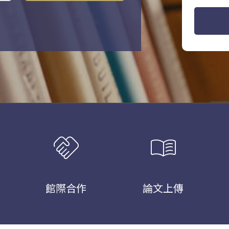
handshake
menu_book
館際合作
論文上傳