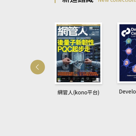
Develo
網管人(kono平台)
中英語教室(AEB
lking Library平
台)