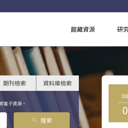
館藏資源
研
期刊檢索
資料庫檢索
0
等電子資源。
0
搜索
search