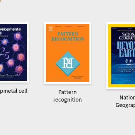
pmetal cell
Pattern
Natio
recognition
Geogra