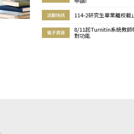
申請!
114-2研究生畢業離校
活動快訊
8/11起Turnitin系
電子資源
對功能
s