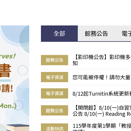
全部
館務公告
電
【影印機公告】影印機多
館務公告
知
您可能被停權！請勿大量
電子資源
8/12起Turnitin系
電子資源
【開閉館】8/10(一)
館務公告
公告 8/10(一) Reading R
115學年度第1學期「
活動快訊