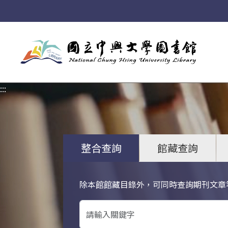
:::
:::
整合查詢
館藏查詢
除本館館藏目錄外，可同時查詢期刊文章
關鍵字搜尋