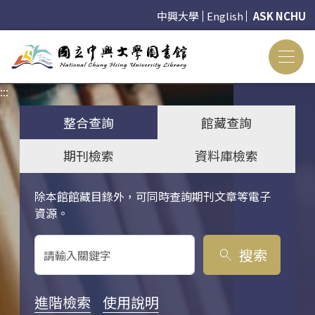
中興大學
English
ASK NCHU
:::
:::
整合查詢
館藏查詢
期刊檢索
資料庫檢索
除本館館藏目錄外，可同時查詢期刊文章等電子
關鍵字搜尋
資源。
搜索
search
進階檢索
使用說明