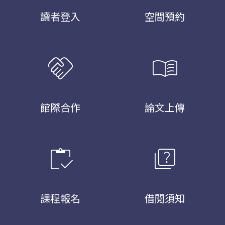
讀者登入
空間預約
handshake
menu_book
館際合作
論文上傳
inventory
quiz
課程報名
借閱須知