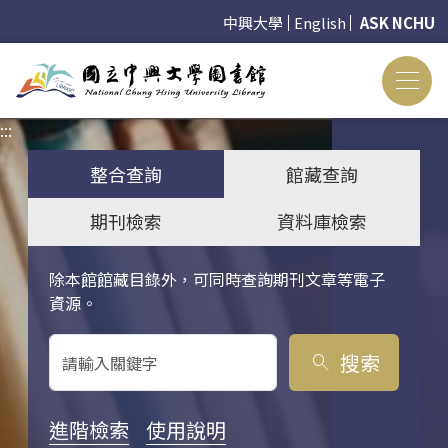
中興大學
English
ASK NCHU
:::
:::
整合查詢
館藏查詢
期刊檢索
資料庫檢索
除本館館藏目錄外，可同時查詢期刊文章等電子
關鍵字搜尋
資源。
搜索
search
進階檢索
使用說明