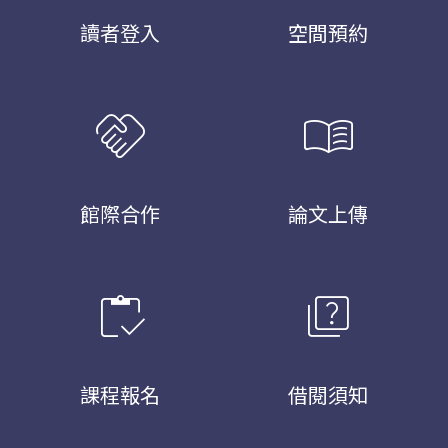
讀者登入
空間預約
handshake
menu_book
館際合作
論文上傳
inventory
quiz
課程報名
借閱須知