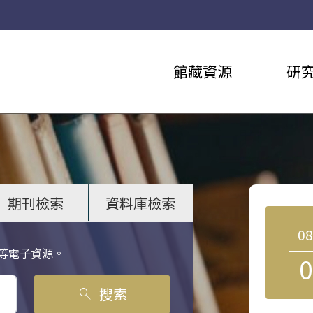
館藏資源
研
期刊檢索
資料庫檢索
0
等電子資源。
0
搜索
search