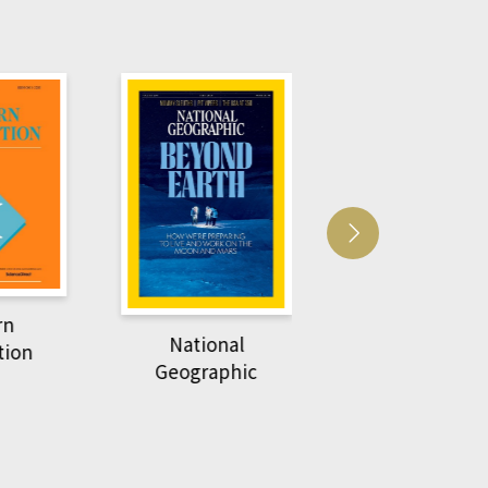
Harvard Business
萌動力一頁漫畫
Review
nal
物力學
phic