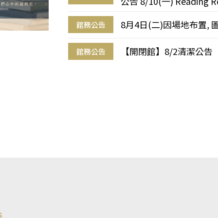
公告 8/10(一) Reading R
8月4日(二)因場地布置, 
館務公告
【開閉館】8/2清潔公告
館務公告
s