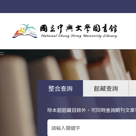
:::
:::
整合查詢
館藏查詢
除本館館藏目錄外，可同時查詢期刊文章
關鍵字搜尋