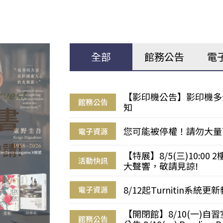
全部
館務公告
電
【影印機公告】影印機多
館務公告
知
您可能被停權！請勿大量
電子資源
【特展】8/5(三)10:0
活動快訊
大聲響，敬請見諒!
8/12起Turnitin系
電子資源
【開閉館】8/10(一)
館務公告