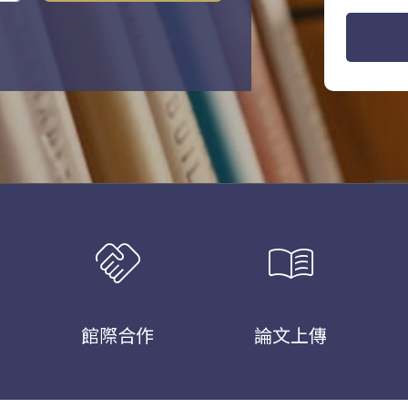
handshake
menu_book
館際合作
論文上傳