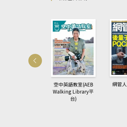
Develo
網管人(kono平台)
中英語教室(AEB
lking Library平
台)