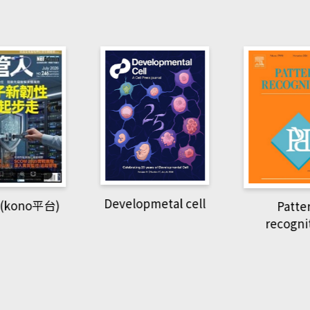
pmetal cell
Pattern
Natio
recognition
Geogra