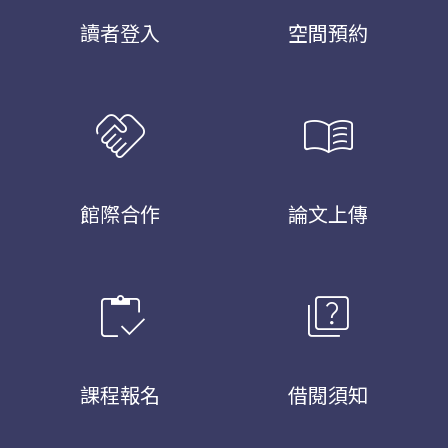
讀者登入
空間預約
handshake
menu_book
館際合作
論文上傳
inventory
quiz
課程報名
借閱須知