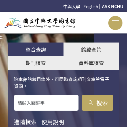
中興大學
English
ASK NCHU
:::
:::
整合查詢
館藏查詢
期刊檢索
資料庫檢索
除本館館藏目錄外，可同時查詢期刊文章等電子
關鍵字搜尋
資源。
搜索
search
進階檢索
使用說明