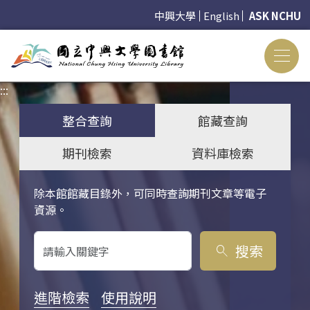
中興大學
English
ASK NCHU
:::
:::
整合查詢
館藏查詢
期刊檢索
資料庫檢索
除本館館藏目錄外，可同時查詢期刊文章等電子
關鍵字搜尋
資源。
搜索
search
進階檢索
使用說明