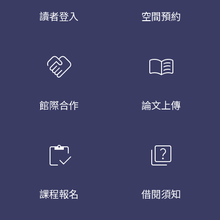
讀者登入
空間預約
handshake
menu_book
館際合作
論文上傳
inventory
quiz
課程報名
借閱須知