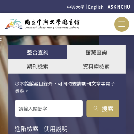
中興大學
English
ASK NCHU
:::
:::
整合查詢
館藏查詢
期刊檢索
資料庫檢索
除本館館藏目錄外，可同時查詢期刊文章等電子
關鍵字搜尋
資源。
搜索
search
進階檢索
使用說明