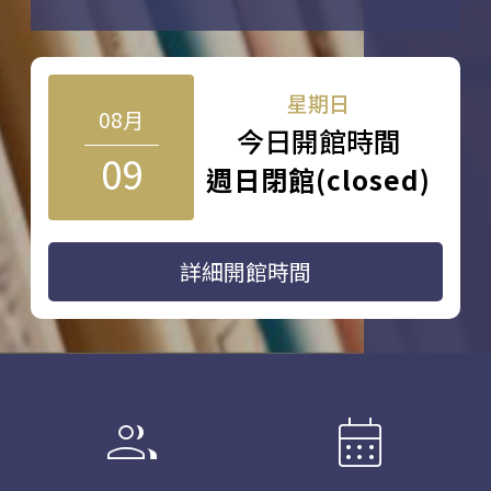
星期日
08月
今日開館時間
09
週日閉館(closed)
詳細開館時間
group
calendar_month