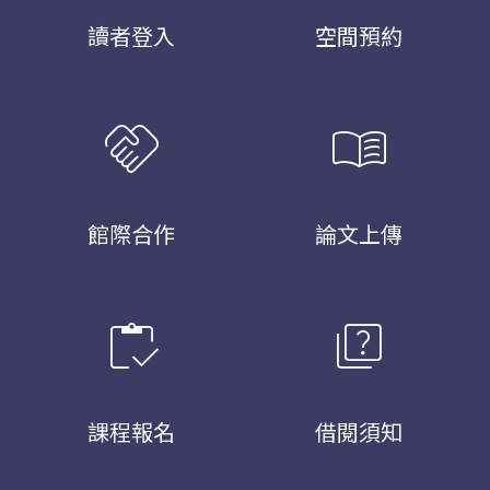
讀者登入
空間預約
handshake
menu_book
館際合作
論文上傳
inventory
quiz
課程報名
借閱須知