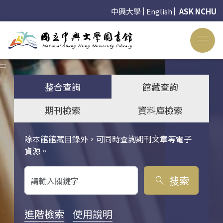
中興大學
English
ASK NCHU
:::
:::
整合查詢
館藏查詢
期刊檢索
資料庫檢索
除本館館藏目錄外，可同時查詢期刊文章等電子
關鍵字搜尋
資源。
搜索
search
進階檢索
使用說明