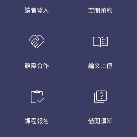
讀者登入
空間預約
handshake
menu_book
館際合作
論文上傳
inventory
quiz
課程報名
借閱須知