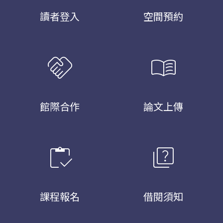
讀者登入
空間預約
handshake
menu_book
館際合作
論文上傳
inventory
quiz
課程報名
借閱須知