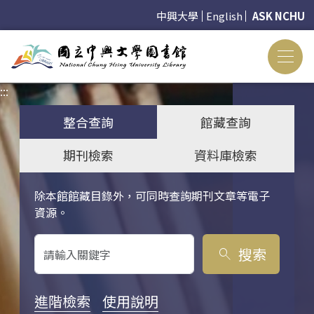
中興大學
English
ASK NCHU
:::
:::
整合查詢
館藏查詢
期刊檢索
資料庫檢索
除本館館藏目錄外，可同時查詢期刊文章等電子
關鍵字搜尋
資源。
搜索
search
進階檢索
使用說明