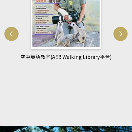
台)
網管人(kono平台)