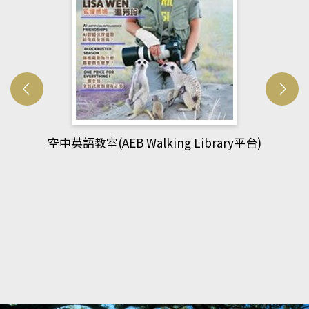
)
網管人(kono平台)