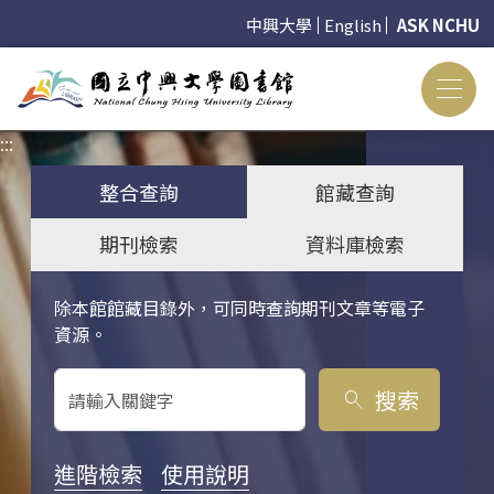
中興大學
English
ASK NCHU
:::
:::
整合查詢
館藏查詢
期刊檢索
資料庫檢索
除本館館藏目錄外，可同時查詢期刊文章等電子
關鍵字搜尋
資源。
搜索
search
進階檢索
使用說明