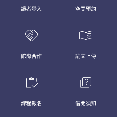
讀者登入
空間預約
handshake
menu_book
館際合作
論文上傳
inventory
quiz
課程報名
借閱須知