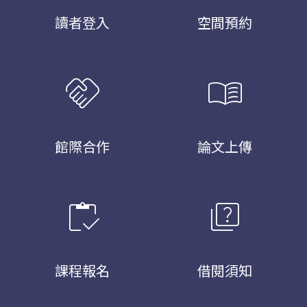
讀者登入
空間預約
handshake
menu_book
館際合作
論文上傳
inventory
quiz
課程報名
借閱須知