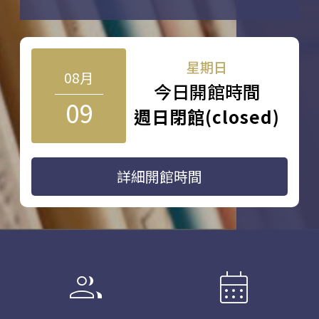
星期日
08月
今日開館時間
09
週日閉館(closed)
詳細開館時間
group
calendar_month