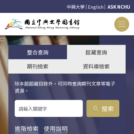
中興大學
English
ASK NCHU
:::
:::
整合查詢
館藏查詢
期刊檢索
資料庫檢索
除本館館藏目錄外，可同時查詢期刊文章等電子
關鍵字搜尋
資源。
搜索
search
進階檢索
使用說明