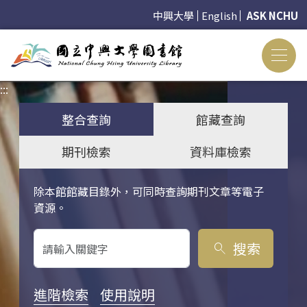
中興大學
English
ASK NCHU
:::
:::
整合查詢
館藏查詢
期刊檢索
資料庫檢索
除本館館藏目錄外，可同時查詢期刊文章等電子
關鍵字搜尋
資源。
搜索
search
進階檢索
使用說明