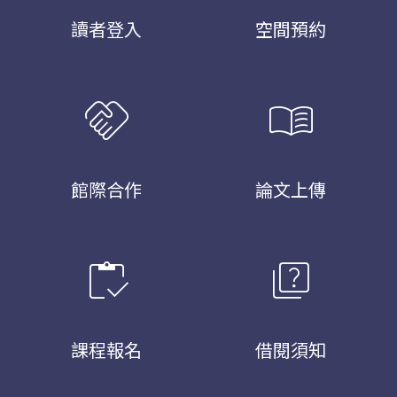
讀者登入
空間預約
handshake
menu_book
館際合作
論文上傳
inventory
quiz
課程報名
借閱須知