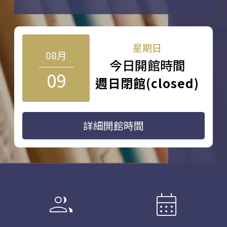
星期日
08月
今日開館時間
09
週日閉館(closed)
詳細開館時間
group
calendar_month