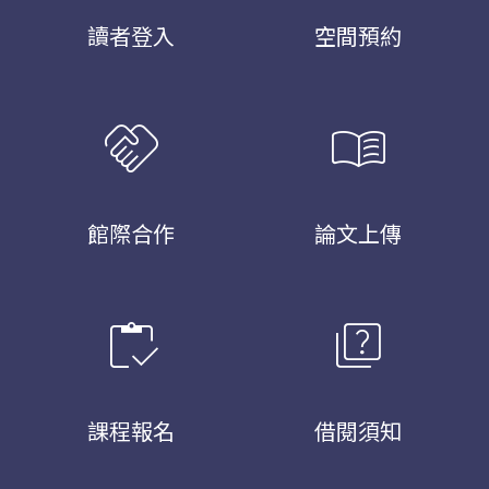
讀者登入
空間預約
handshake
menu_book
館際合作
論文上傳
inventory
quiz
課程報名
借閱須知