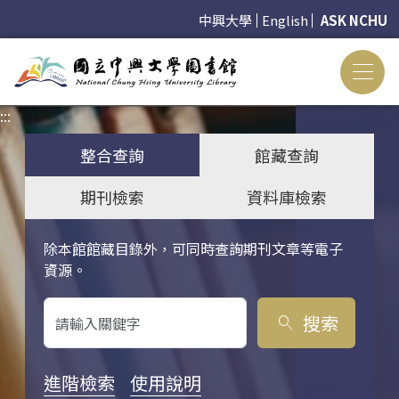
中興大學
English
ASK NCHU
:::
:::
整合查詢
館藏查詢
期刊檢索
資料庫檢索
除本館館藏目錄外，可同時查詢期刊文章等電子
關鍵字搜尋
資源。
搜索
search
進階檢索
使用說明