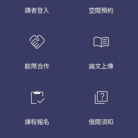
讀者登入
空間預約
handshake
menu_book
館際合作
論文上傳
inventory
quiz
課程報名
借閱須知