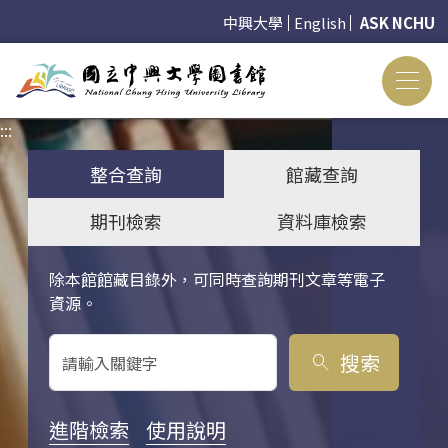
中興大學
English
ASK NCHU
:::
:::
整合查詢
館藏查詢
期刊檢索
資料庫檢索
除本館館藏目錄外，可同時查詢期刊文章等電子
關鍵字搜尋
資源。
搜索
search
進階檢索
使用說明