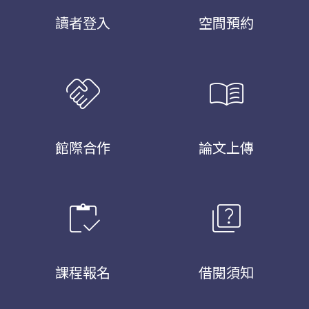
讀者登入
空間預約
handshake
menu_book
館際合作
論文上傳
inventory
quiz
課程報名
借閱須知