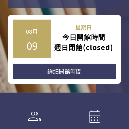
星期日
08月
今日開館時間
09
週日閉館(closed)
詳細開館時間
group
calendar_month