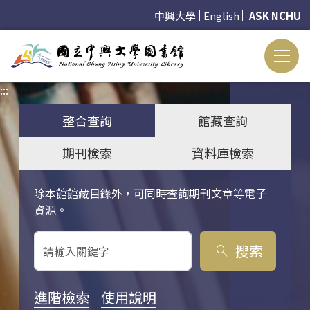
中興大學
English
ASK NCHU
:::
:::
整合查詢
館藏查詢
期刊檢索
資料庫檢索
除本館館藏目錄外，可同時查詢期刊文章等電子
關鍵字搜尋
資源。
搜索
search
進階檢索
使用說明