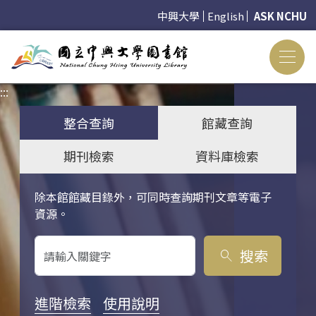
中興大學
English
ASK NCHU
:::
:::
整合查詢
館藏查詢
期刊檢索
資料庫檢索
除本館館藏目錄外，可同時查詢期刊文章等電子
關鍵字搜尋
資源。
搜索
search
進階檢索
使用說明