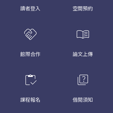
讀者登入
空間預約
handshake
menu_book
館際合作
論文上傳
inventory
quiz
課程報名
借閱須知