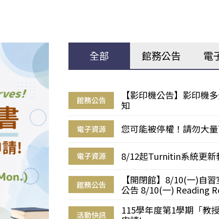
全部
館務公告
電
【影印機公告】影印機多
館務公告
知
您可能被停權！請勿大量
電子資源
8/12起Turnitin系
電子資源
【開閉館】8/10(一)
館務公告
公告 8/10(一) Reading R
115學年度第1學期「
活動快訊