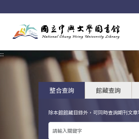
:::
:::
整合查詢
館藏查詢
除本館館藏目錄外，可同時查詢期刊文章
關鍵字搜尋