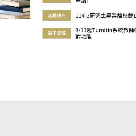
申請!
114-2研究生畢業離校
活動快訊
8/11起Turnitin系
電子資源
對功能
s