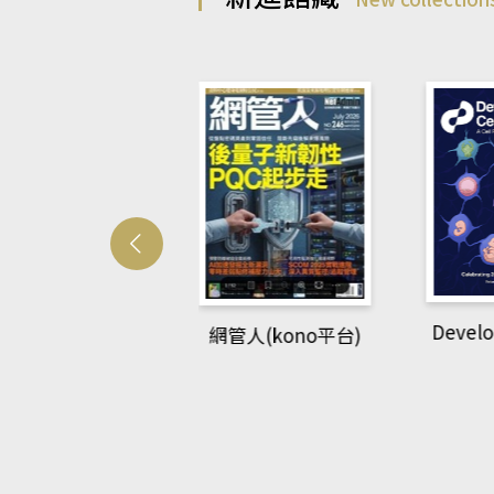
Develo
網管人(kono平台)
中英語教室(AEB
lking Library平
台)