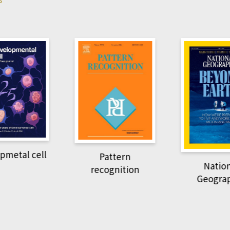
pmetal cell
Pattern
Natio
recognition
Geogra