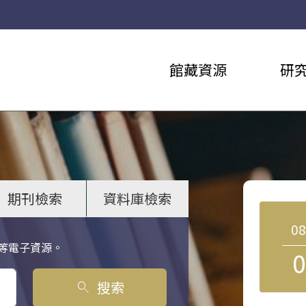
館藏資源
研
期刊檢索
資料庫檢索
0
等電子資源。
0
搜索
search