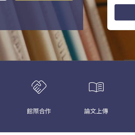
handshake
menu_book
館際合作
論文上傳