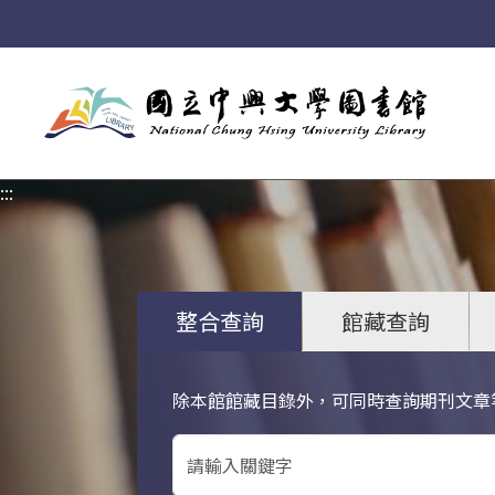
:::
:::
整合查詢
館藏查詢
除本館館藏目錄外，可同時查詢期刊文章
關鍵字搜尋