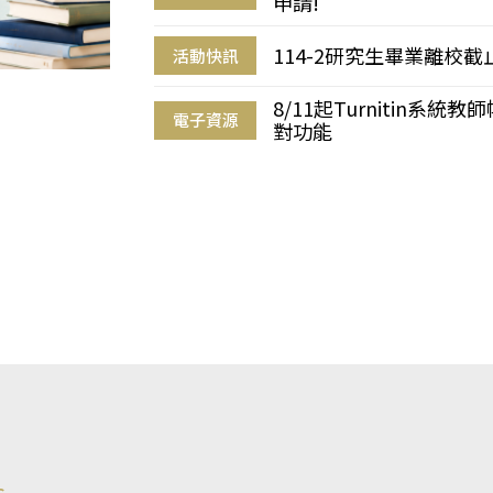
申請!
114-2研究生畢業離校
活動快訊
8/11起Turnitin系
電子資源
對功能
s