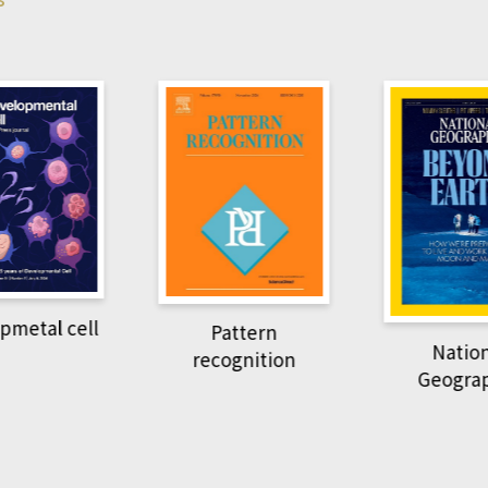
pmetal cell
Pattern
Natio
recognition
Geogra