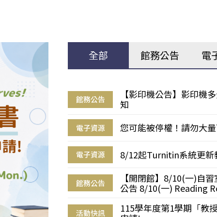
全部
館務公告
電
【影印機公告】影印機多
館務公告
知
您可能被停權！請勿大量
電子資源
8/12起Turnitin系
電子資源
【開閉館】8/10(一)
館務公告
公告 8/10(一) Reading R
115學年度第1學期「
活動快訊