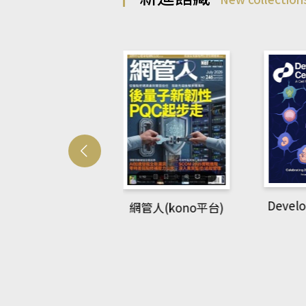
Develo
網管人(kono平台)
中英語教室(AEB
lking Library平
台)