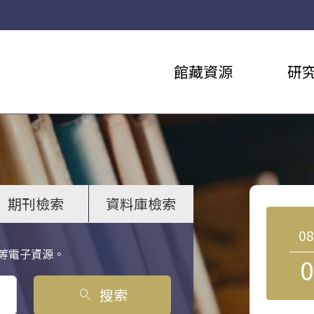
館藏資源
研
期刊檢索
資料庫檢索
0
等電子資源。
0
搜索
search