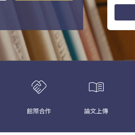
handshake
menu_book
館際合作
論文上傳