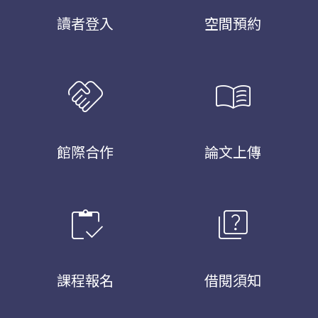
讀者登入
空間預約
handshake
menu_book
館際合作
論文上傳
inventory
quiz
課程報名
借閱須知