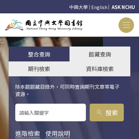
中興大學
English
ASK NCHU
:::
:::
整合查詢
館藏查詢
期刊檢索
資料庫檢索
除本館館藏目錄外，可同時查詢期刊文章等電子
關鍵字搜尋
資源。
搜索
search
進階檢索
使用說明