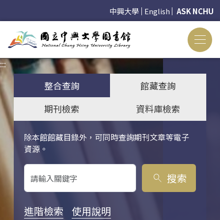
中興大學
English
ASK NCHU
:::
:::
整合查詢
館藏查詢
期刊檢索
資料庫檢索
除本館館藏目錄外，可同時查詢期刊文章等電子
關鍵字搜尋
資源。
搜索
search
進階檢索
使用說明