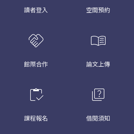
讀者登入
空間預約
handshake
menu_book
館際合作
論文上傳
inventory
quiz
課程報名
借閱須知