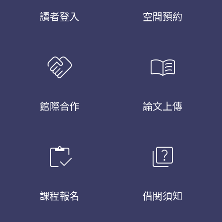
讀者登入
空間預約
handshake
menu_book
館際合作
論文上傳
inventory
quiz
課程報名
借閱須知