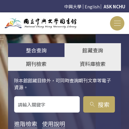
中興大學
English
ASK NCHU
:::
:::
整合查詢
館藏查詢
期刊檢索
資料庫檢索
除本館館藏目錄外，可同時查詢期刊文章等電子
關鍵字搜尋
資源。
搜索
search
進階檢索
使用說明