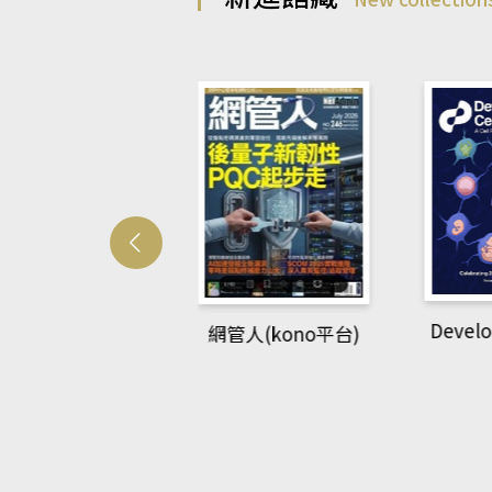
Develo
網管人(kono平台)
中英語教室(AEB
lking Library平
台)