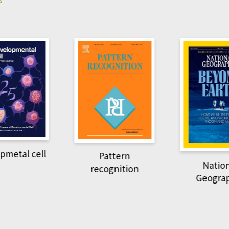
pmetal cell
Pattern
Natio
recognition
Geogra