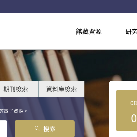
館藏資源
研
期刊檢索
資料庫檢索
0
等電子資源。
0
搜索
search