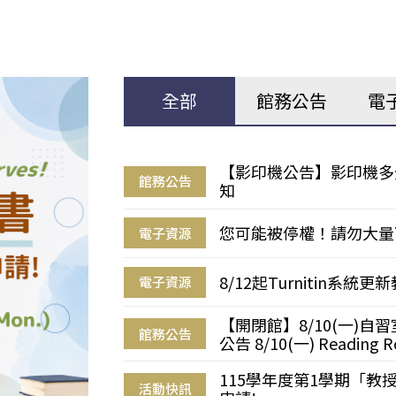
全部
館務公告
電
【影印機公告】影印機多
館務公告
知
您可能被停權！請勿大量
電子資源
8/12起Turnitin系
電子資源
【開閉館】8/10(一)
館務公告
公告 8/10(一) Reading R
115學年度第1學期「
活動快訊