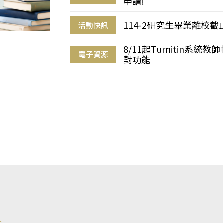
申請!
114-2研究生畢業離校
活動快訊
8/11起Turnitin系
電子資源
對功能
s