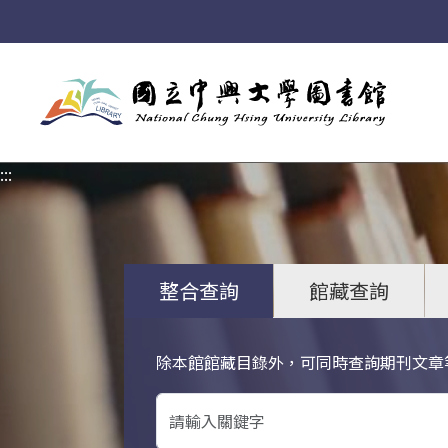
:::
:::
整合查詢
館藏查詢
除本館館藏目錄外，可同時查詢期刊文章
關鍵字搜尋