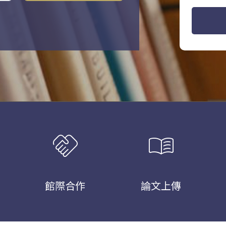
handshake
menu_book
館際合作
論文上傳