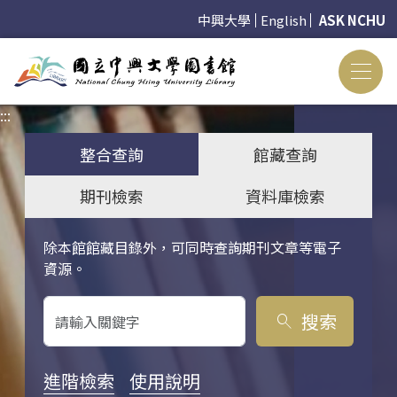
中興大學
English
ASK NCHU
:::
:::
整合查詢
館藏查詢
期刊檢索
資料庫檢索
除本館館藏目錄外，可同時查詢期刊文章等電子
關鍵字搜尋
資源。
搜索
search
進階檢索
使用說明