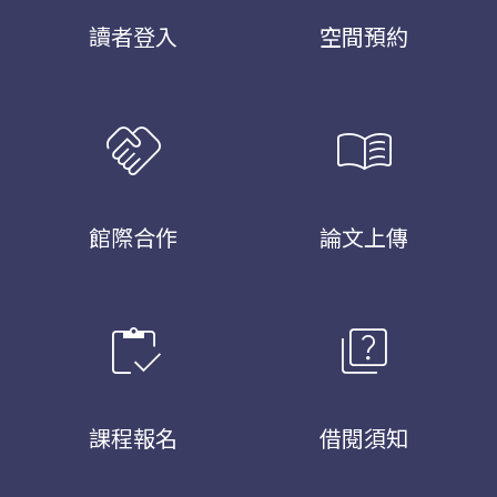
讀者登入
空間預約
handshake
menu_book
館際合作
論文上傳
inventory
quiz
課程報名
借閱須知