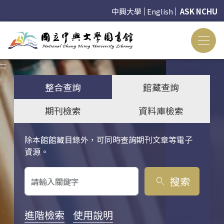
中興大學
English
ASK NCHU
:::
:::
整合查詢
館藏查詢
期刊檢索
資料庫檢索
除本館館藏目錄外，可同時查詢期刊文章等電子
關鍵字搜尋
資源。
搜索
search
進階檢索
使用說明