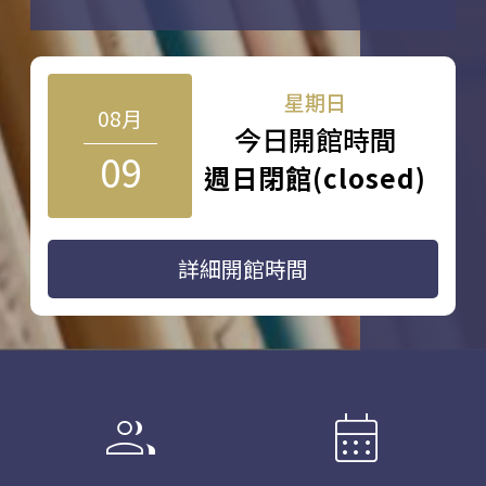
星期日
08月
今日開館時間
09
週日閉館(closed)
詳細開館時間
group
calendar_month