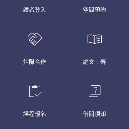
讀者登入
空間預約
handshake
menu_book
館際合作
論文上傳
inventory
quiz
課程報名
借閱須知