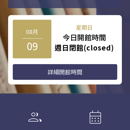
星期日
08月
今日開館時間
09
週日閉館(closed)
詳細開館時間
group
calendar_month