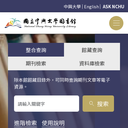
中興大學
English
ASK NCHU
:::
:::
整合查詢
館藏查詢
期刊檢索
資料庫檢索
除本館館藏目錄外，可同時查詢期刊文章等電子
關鍵字搜尋
資源。
搜索
search
進階檢索
使用說明