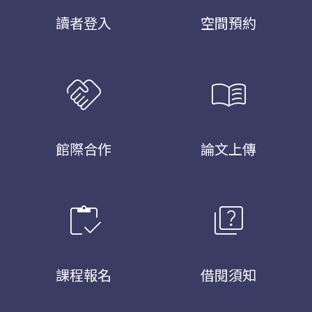
讀者登入
空間預約
handshake
menu_book
館際合作
論文上傳
inventory
quiz
課程報名
借閱須知