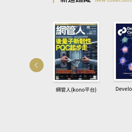
Developmetal cell
管人(kono平台)
P
rec