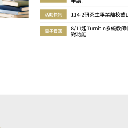
申請!
114-2研究生畢業離校
活動快訊
8/11起Turnitin系
電子資源
對功能
s