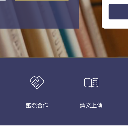
handshake
menu_book
館際合作
論文上傳