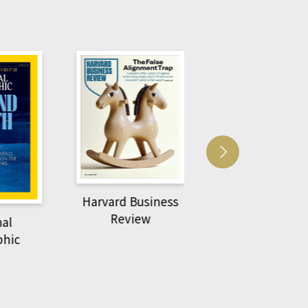
usiness
ACS Catalysi
萌動力一頁漫畫學生
ew
物力學