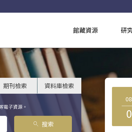
館藏資源
研
期刊檢索
資料庫檢索
0
等電子資源。
0
搜索
search