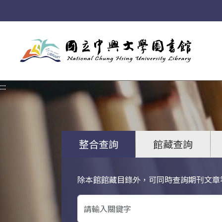
:::
:::
整合查詢
館藏查詢
除本館館藏目錄外，可同時查詢期刊文章
關鍵字搜尋