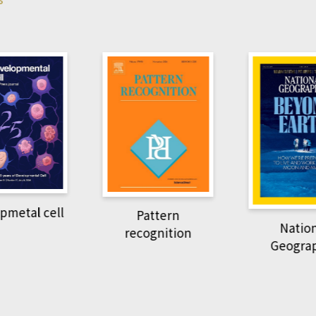
Harvard B
attern
Revi
National
ognition
Geographic