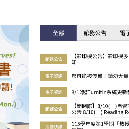
全部
館務公告
電
【影印機公告】影印機多
館務公告
知
您可能被停權！請勿大量
電子資源
8/12起Turnitin系
電子資源
【開閉館】8/10(一)
館務公告
公告 8/10(一) Reading R
115學年度第1學期「
活動快訊