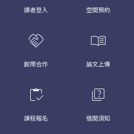
讀者登入
空間預約
handshake
menu_book
館際合作
論文上傳
inventory
quiz
課程報名
借閱須知