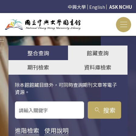
中興大學
English
ASK NCHU
:::
:::
整合查詢
館藏查詢
期刊檢索
資料庫檢索
除本館館藏目錄外，可同時查詢期刊文章等電子
關鍵字搜尋
資源。
搜索
search
進階檢索
使用說明