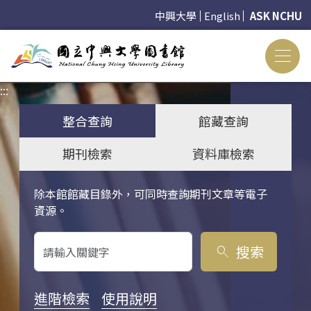
中興大學
English
ASK NCHU
:::
:::
整合查詢
館藏查詢
期刊檢索
資料庫檢索
除本館館藏目錄外，可同時查詢期刊文章等電子
關鍵字搜尋
資源。
搜索
search
進階檢索
使用說明