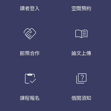
讀者登入
空間預約
handshake
menu_book
館際合作
論文上傳
inventory
quiz
課程報名
借閱須知