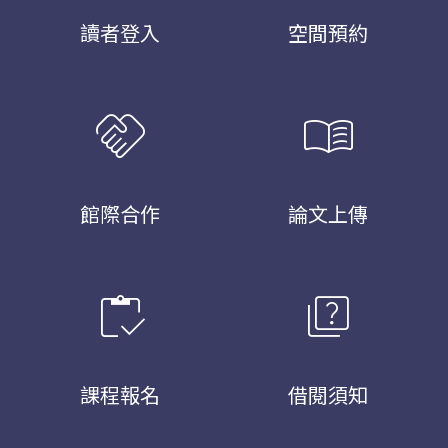
讀者登入
空間預約
handshake
menu_book
館際合作
論文上傳
inventory
quiz
課程報名
借閱須知