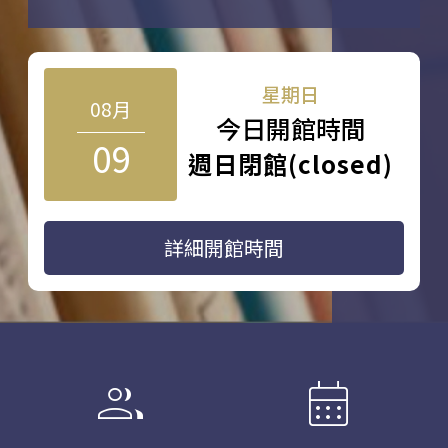
星期日
08月
今日開館時間
09
週日閉館(closed)
詳細開館時間
group
calendar_month