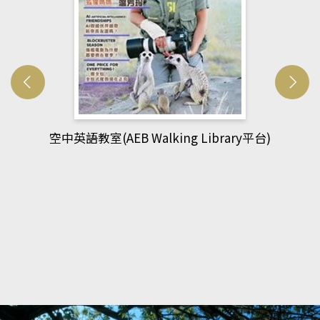
台)
網管人(kono平台)