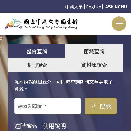
中興大學
English
ASK NCHU
:::
:::
整合查詢
館藏查詢
期刊檢索
資料庫檢索
除本館館藏目錄外，可同時查詢期刊文章等電子
關鍵字搜尋
資源。
搜索
search
進階檢索
使用說明