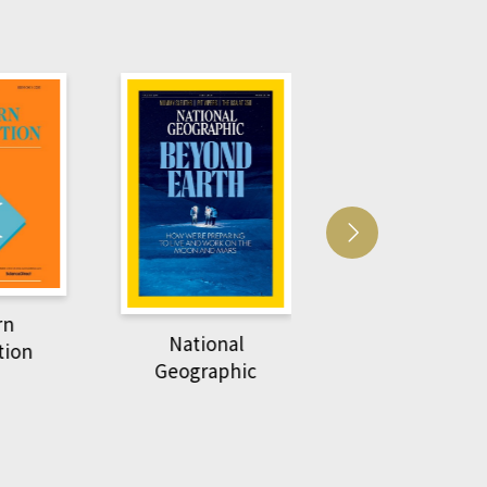
Harvard Business
萌動力一頁漫畫
Review
nal
物力學
phic