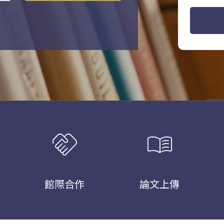
handshake
menu_book
館際合作
論文上傳