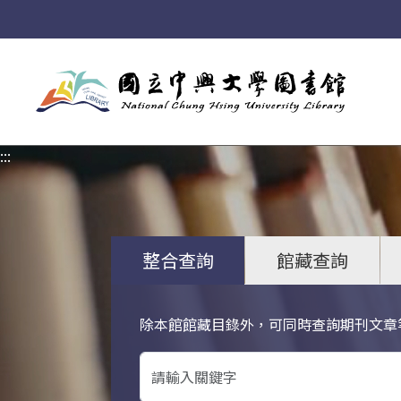
:::
:::
整合查詢
館藏查詢
除本館館藏目錄外，可同時查詢期刊文章
關鍵字搜尋