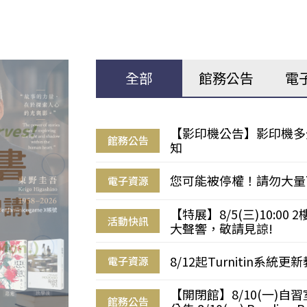
全部
館務公告
電
【影印機公告】影印機多
館務公告
知
您可能被停權！請勿大量
電子資源
【特展】8/5(三)10:0
活動快訊
大聲響，敬請見諒!
8/12起Turnitin系
電子資源
【開閉館】8/10(一)
館務公告