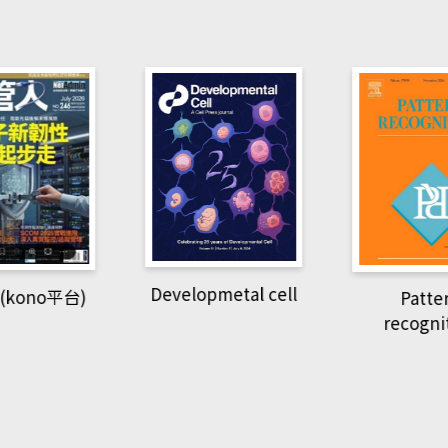
pmetal cell
Pattern
Natio
recognition
Geogra