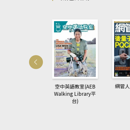
Develo
網管人(kono平台)
中英語教室(AEB
lking Library平
台)